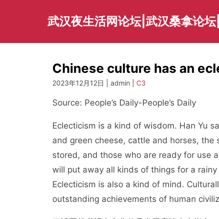
Skip
to
武汉夜生活网论坛|武汉桑拿论坛
content
Chinese culture has an ecl
2023年12月12日 | admin |
C3
Source: People’s Daily-People’s Daily
Eclecticism is a kind of wisdom. Han Yu sa
and green cheese, cattle and horses, the s
stored, and those who are ready for use a
will put away all kinds of things for a ra
Eclecticism is also a kind of mind. Culturall
outstanding achievements of human civiliz