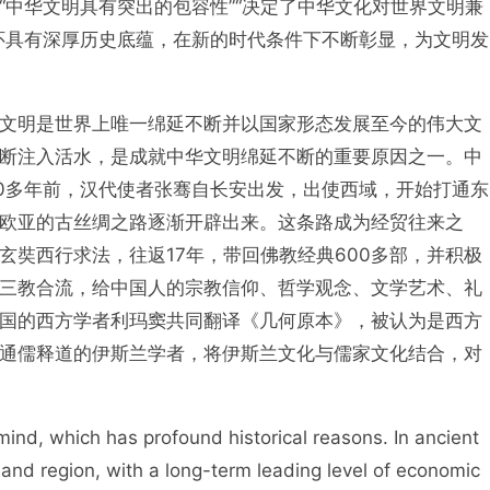
“中华文明具有突出的包容性”“决定了中华文化对世界文明兼
怀具有深厚历史底蕴，在新的时代条件下不断彰显，为文明发
文明是世界上唯一绵延不断并以国家形态发展至今的伟大文
断注入活水，是成就中华文明绵延不断的重要原因之一。中
00多年前，汉代使者张骞自长安出发，出使西域，开始打通东
欧亚的古丝绸之路逐渐开辟出来。这条路成为经贸往来之
玄奘西行求法，往返17年，带回佛教经典600多部，并积极
三教合流，给中国人的宗教信仰、哲学观念、文学艺术、礼
国的西方学者利玛窦共同翻译《几何原本》，被认为是西方
通儒释道的伊斯兰学者，将伊斯兰文化与儒家文化结合，对
ind, which has profound historical reasons. In ancient
 and region, with a long-term leading level of economic