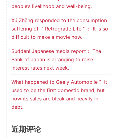
people’s livelihood and well-being.
Xú Zhēng responded to the consumption
suffering of ＂Retrograde Life＂： It is so
difficult to make a movie now.
Sudden! Japanese media report： The
Bank of Japan is arranging to raise
interest rates next week.
What happened to Geely Automobile？ It
used to be the first domestic brand, but
now its sales are bleak and heavily in
debt.
近期评论